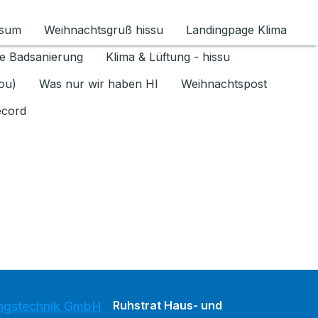
ssum
Weihnachtsgruß hissu
Landingpage Klima
ür Datenschutz 1.6.2026 umschalten
e Badsanierung
Klima & Lüftung - hissu
jou)
Was nur wir haben HI
Weihnachtspost
ecord
Ruhstrat Haus- und
ungstechnik GmbH