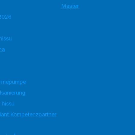
Master
.2026
hissu
ma
ärmepumpe
sanierung
 hissu
llant Kompetenzpartner