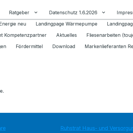
Ratgeber
Datenschutz 1.6.2026
Impre
Untermenü für Ratgeber umschalten
Untermenü f
Energie neu
Landingpage Wärmepumpe
Landingpag
ant Kompetenzpartner
Aktuelles
Fliesenarbeiten (tou
gen
Fördermittel
Download
Markenlieferanten R
e.
are
Ruhstrat Haus- und Versorg