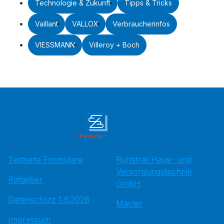
Technologie & Zukunft
Tipps & Tricks
Vaillant
VALLOX
Verbraucherinfos
VIESSMANN
Villeroy + Boch
Testseite Formulare
Ruhstrat Haus- und
Versorgungstechnik
Ratgeber
GmbH
Datenschutz 1.6.2026
Master
Impressum