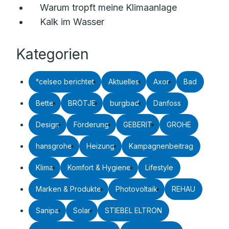
Warum tropft meine Klimaanlage
Kalk im Wasser
Kategorien
°celseo berichtet
Aktuelles
Axor
Bad
Bette
BRÖTJE
burgbad
Danfoss
Design
Förderung
GEBERIT
GROHE
hansgrohe
Heizung
Kampagnenbeitrag
Klima
Komfort & Hygiene
Lifestyle
Marken & Produkte
Photovoltaik
REHAU
Sanipa
Solar
STIEBEL ELTRON