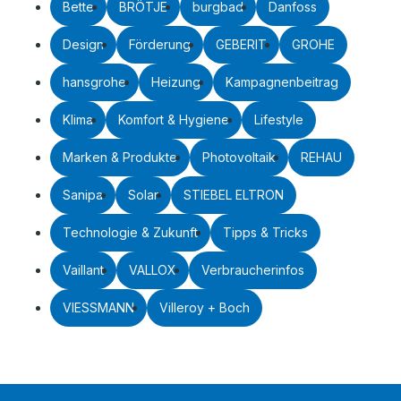
Bette
BRÖTJE
burgbad
Danfoss
Design
Förderung
GEBERIT
GROHE
hansgrohe
Heizung
Kampagnenbeitrag
Klima
Komfort & Hygiene
Lifestyle
Marken & Produkte
Photovoltaik
REHAU
Sanipa
Solar
STIEBEL ELTRON
Technologie & Zukunft
Tipps & Tricks
Vaillant
VALLOX
Verbraucherinfos
VIESSMANN
Villeroy + Boch