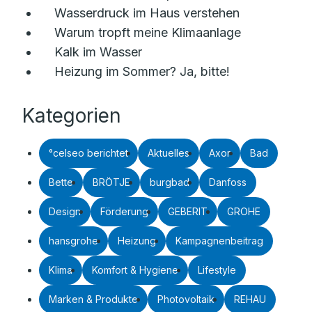
Wasserdruck im Haus verstehen
Warum tropft meine Klimaanlage
Kalk im Wasser
Heizung im Sommer? Ja, bitte!
Kategorien
°celseo berichtet
Aktuelles
Axor
Bad
Bette
BRÖTJE
burgbad
Danfoss
Design
Förderung
GEBERIT
GROHE
hansgrohe
Heizung
Kampagnenbeitrag
Klima
Komfort & Hygiene
Lifestyle
Marken & Produkte
Photovoltaik
REHAU