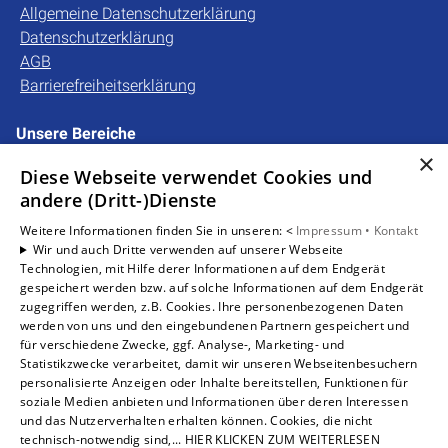
Allgemeine Datenschutzerklärung
Datenschutzerklärung
AGB
Barrierefreiheitserklärung
Unsere Bereiche
Privatkunden
×
Diese Webseite verwendet Cookies und
Gewerbekunden
andere (Dritt-)Dienste
Karriere
Unternehmen
Weitere Informationen finden Sie in unseren: <
Impressum •
Kontakt
Wir und auch Dritte verwenden auf unserer Webseite
Kontakt
Technologien, mit Hilfe derer Informationen auf dem Endgerät
gespeichert werden bzw. auf solche Informationen auf dem Endgerät
zugegriffen werden, z.B. Cookies. Ihre personenbezogenen Daten
Um externe HTML-Inhalte anzuzeigen, benötigen wir
werden von uns und den eingebundenen Partnern gespeichert und
Ihre Einwilligung.
für verschiedene Zwecke, ggf. Analyse-, Marketing- und
Statistikzwecke verarbeitet, damit wir unseren Webseitenbesuchern
Weitere Informationen finden Sie in unserer
personalisierte Anzeigen oder Inhalte bereitstellen, Funktionen für
Datenschutzerklärung.
soziale Medien anbieten und Informationen über deren Interessen
und das Nutzerverhalten erhalten können. Cookies, die nicht
technisch-notwendig sind,... HIER KLICKEN ZUM WEITERLESEN
Cookie-Einstellungen öffnen