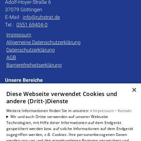
Adolf-Hoyer-Straße 6
37079 Göttingen
E-Mail:
info@ruhstrat.de
Tel.:
0551 69404-0
Impressum
Allgemeine Datenschutzerklärung
Datenschutzerklärung
AGB
Barrierefreiheitserklärung
Unsere Bereiche
Privatkunden
×
Diese Webseite verwendet Cookies und
Gewerbekunden
andere (Dritt-)Dienste
Karriere
Unternehmen
Weitere Informationen finden Sie in unseren: <
Impressum •
Kontakt
Wir und auch Dritte verwenden auf unserer Webseite
Kontakt
Technologien, mit Hilfe derer Informationen auf dem Endgerät
gespeichert werden bzw. auf solche Informationen auf dem Endgerät
zugegriffen werden, z.B. Cookies. Ihre personenbezogenen Daten
Um externe HTML-Inhalte anzuzeigen, benötigen wir
werden von uns und den eingebundenen Partnern gespeichert und