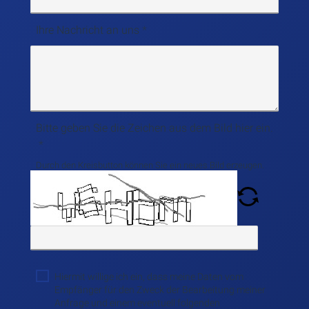
Ihre Nachricht an uns
Bitte geben Sie die Zeichen aus dem Bild hier ein.
Durch den Kreisbutton können Sie ein neues Bild erzeugen.
Hiermit willige ich ein, dass meine Daten vom
Empfänger für den Zweck der Bearbeitung meiner
Anfrage und einem eventuell folgenden