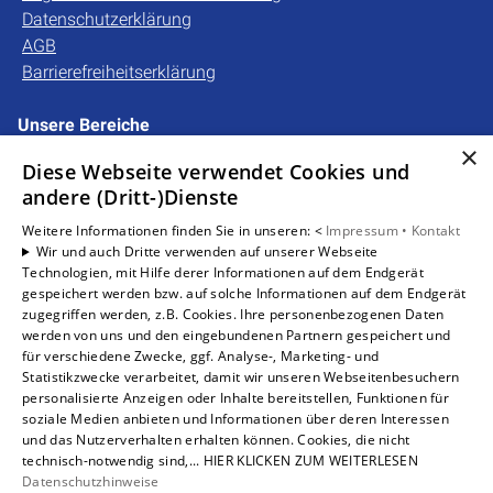
Datenschutzerklärung
AGB
Barrierefreiheitserklärung
Unsere Bereiche
×
Privatkunden
Diese Webseite verwendet Cookies und
Gewerbekunden
andere (Dritt-)Dienste
Karriere
Unternehmen
Weitere Informationen finden Sie in unseren: <
Impressum •
Kontakt
Wir und auch Dritte verwenden auf unserer Webseite
Kontakt
Technologien, mit Hilfe derer Informationen auf dem Endgerät
gespeichert werden bzw. auf solche Informationen auf dem Endgerät
zugegriffen werden, z.B. Cookies. Ihre personenbezogenen Daten
Um externe HTML-Inhalte anzuzeigen, benötigen wir
werden von uns und den eingebundenen Partnern gespeichert und
Ihre Einwilligung.
für verschiedene Zwecke, ggf. Analyse-, Marketing- und
Statistikzwecke verarbeitet, damit wir unseren Webseitenbesuchern
Weitere Informationen finden Sie in unserer
personalisierte Anzeigen oder Inhalte bereitstellen, Funktionen für
Datenschutzerklärung.
soziale Medien anbieten und Informationen über deren Interessen
und das Nutzerverhalten erhalten können. Cookies, die nicht
technisch-notwendig sind,... HIER KLICKEN ZUM WEITERLESEN
Cookie-Einstellungen öffnen
Datenschutzhinweise