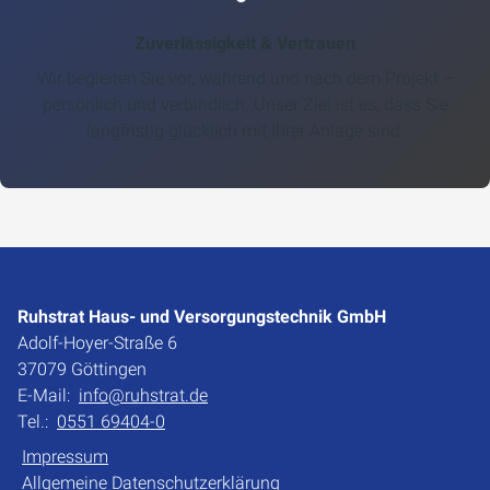
Zuverlässigkeit & Vertrauen
Wir begleiten Sie vor, während und nach dem Projekt –
persönlich und verbindlich. Unser Ziel ist es, dass Sie
langfristig glücklich mit Ihrer Anlage sind.
Ruhstrat Haus- und Versorgungstechnik GmbH
Adolf-Hoyer-Straße 6
37079 Göttingen
E-Mail:
info@ruhstrat.de
Tel.:
0551 69404-0
Impressum
Allgemeine Datenschutzerklärung