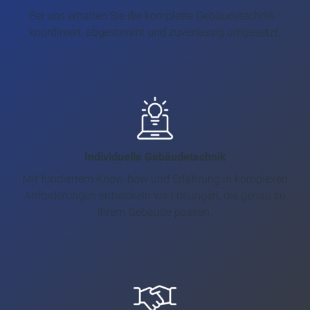
Bei uns erhalten Sie die komplette Gebäudetechnik -
koordiniert, abgestimmt und zuverlässig umgesetzt.
Individuelle Gebäudetechnik
Mit fundiertem Know-how und Erfahrung in komplexen
Anforderungen entwickeln wir Lösungen, die genau zu
Ihrem Gebäude passen.