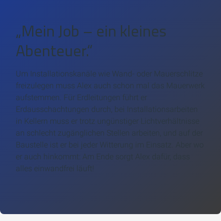
„Mein Job – ein kleines
Abenteuer.“
Um Installationskanäle wie Wand- oder Mauerschlitze
freizulegen muss Alex auch schon mal das Mauerwerk
aufstemmen. Für Erdleitungen führt er
Erdausschachtungen durch, bei Installationsarbeiten
in Kellern muss er trotz ungünstiger Lichtverhältnisse
an schlecht zugänglichen Stellen arbeiten, und auf der
Baustelle ist er bei jeder Witterung im Einsatz. Aber wo
er auch hinkommt: Am Ende sorgt Alex dafür, dass
alles einwandfrei läuft!