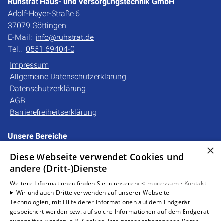
Ruhstrat Haus- und Versorgungstechnik GmbH
Adolf-Hoyer-Straße 6
37079 Göttingen
E-Mail:
info@ruhstrat.de
Tel.:
0551 69404-0
Impressum
Allgemeine Datenschutzerklärung
Datenschutzerklärung
AGB
Barrierefreiheitserklärung
Unsere Bereiche
×
Privatkunden
Diese Webseite verwendet Cookies und
Gewerbekunden
andere (Dritt-)Dienste
Karriere
Unternehmen
Weitere Informationen finden Sie in unseren: <
Impressum •
Kontakt
Wir und auch Dritte verwenden auf unserer Webseite
Kontakt
Technologien, mit Hilfe derer Informationen auf dem Endgerät
gespeichert werden bzw. auf solche Informationen auf dem Endgerät
zugegriffen werden, z.B. Cookies. Ihre personenbezogenen Daten