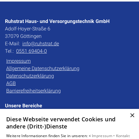
Ruhstrat Haus- und Versorgungstechnik GmbH
Adolf-Hoyer-Straße 6
37079 Göttingen
E-Mail:
info@ruhstrat.de
Tel.:
0551 69404-0
Impressum
Allgemeine Datenschutzerklärung
Datenschutzerklärung
AGB
Barrierefreiheitserklärung
Unsere Bereiche
Privatkunden
×
Diese Webseite verwendet Cookies und
Gewerbekunden
andere (Dritt-)Dienste
Karriere
Unternehmen
Weitere Informationen finden Sie in unseren: <
Impressum •
Kontakt