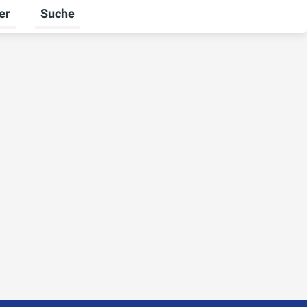
er
Suche
n
halten
ü für Unternehmen umschalten
Untermenü für Ratgeber umschalten