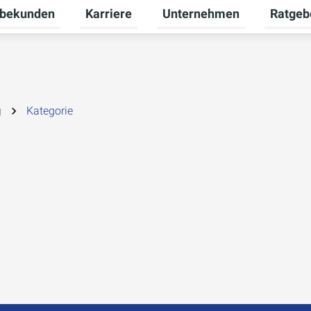
bekunden
Karriere
Unternehmen
Ratgeb
nü für Privatkunden umschalten
Untermenü für Gewerbekunden umschalte
Untermenü für Karriere umsc
Untermen
g
Kategorie