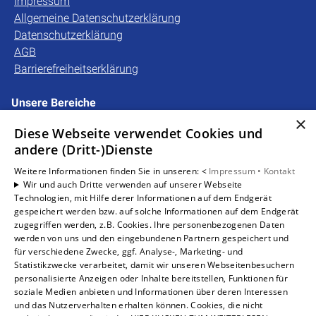
Impressum
Allgemeine Datenschutzerklärung
Datenschutzerklärung
AGB
Barrierefreiheitserklärung
Unsere Bereiche
Privatkunden
×
Diese Webseite verwendet Cookies und
Gewerbekunden
andere (Dritt-)Dienste
Karriere
Unternehmen
Weitere Informationen finden Sie in unseren: <
Impressum •
Kontakt
Wir und auch Dritte verwenden auf unserer Webseite
Kontakt
Technologien, mit Hilfe derer Informationen auf dem Endgerät
gespeichert werden bzw. auf solche Informationen auf dem Endgerät
zugegriffen werden, z.B. Cookies. Ihre personenbezogenen Daten
Um externe HTML-Inhalte anzuzeigen, benötigen wir
werden von uns und den eingebundenen Partnern gespeichert und
Ihre Einwilligung.
für verschiedene Zwecke, ggf. Analyse-, Marketing- und
Statistikzwecke verarbeitet, damit wir unseren Webseitenbesuchern
Weitere Informationen finden Sie in unserer
personalisierte Anzeigen oder Inhalte bereitstellen, Funktionen für
Datenschutzerklärung.
soziale Medien anbieten und Informationen über deren Interessen
und das Nutzerverhalten erhalten können. Cookies, die nicht