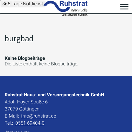
365 Tage Notdienst
burgbad
Keine Blogbeiträge
Die Liste enthält keine Blogbeiträge.
Ruhstrat Haus- und Versorgungstechnik GmbH
Adolf-Hoyer-Straße 6
37079 Göttingen
E-Mail:
info@ruhstrat.de
Tel.:
0551 69404-0