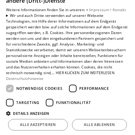
andere (Dritt-)Dienste
Karriere
Unternehmen
Weitere Informationen finden Sie in unseren: <
Impressum •
Kontakt
Wir und auch Dritte verwenden auf unserer Webseite
Kontakt
Technologien, mit Hilfe derer Informationen auf dem Endgerät
gespeichert werden bzw. auf solche Informationen auf dem Endgerät
zugegriffen werden, z.B. Cookies. Ihre personenbezogenen Daten
Um externe HTML-Inhalte anzuzeigen, benötigen wir
werden von uns und den eingebundenen Partnern gespeichert und
Ihre Einwilligung.
für verschiedene Zwecke, ggf. Analyse-, Marketing- und
Statistikzwecke verarbeitet, damit wir unseren Webseitenbesuchern
Weitere Informationen finden Sie in unserer
personalisierte Anzeigen oder Inhalte bereitstellen, Funktionen für
Datenschutzerklärung.
soziale Medien anbieten und Informationen über deren Interessen
und das Nutzerverhalten erhalten können. Cookies, die nicht
technisch-notwendig sind,... HIER KLICKEN ZUM WEITERLESEN
Cookie-Einstellungen öffnen
Datenschutzhinweise
NOTWENDIGE COOKIES
PERFORMANCE
TARGETING
FUNKTIONALITÄT
DETAILS ANZEIGEN
ALLE AKZEPTIEREN
ALLE ABLEHNEN