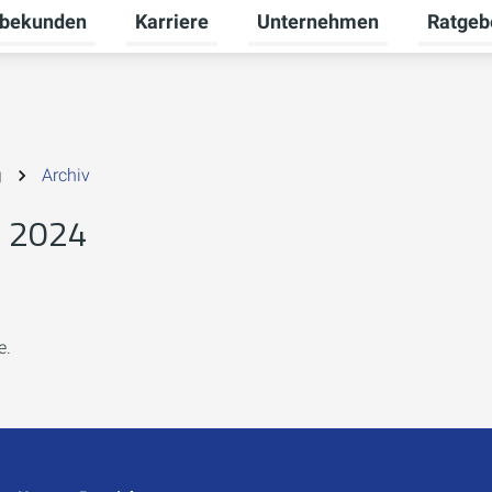
bekunden
Karriere
Unternehmen
Ratgeb
nü für Privatkunden umschalten
Untermenü für Gewerbekunden umschalte
Untermenü für Karriere umsc
Untermen
g
Archiv
l 2024
e.