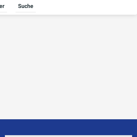
er
Suche
n
halten
ü für Unternehmen umschalten
Untermenü für Ratgeber umschalten