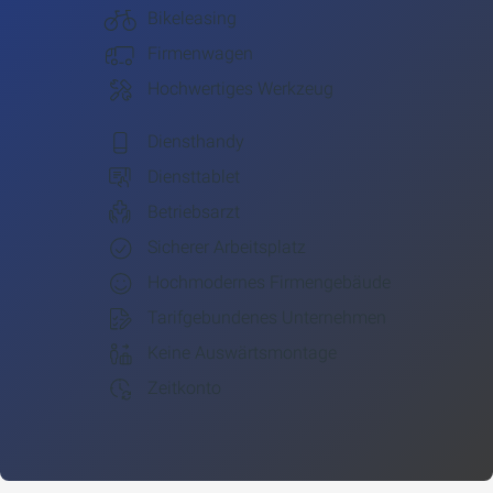
Bikeleasing
Firmenwagen
Hochwertiges Werkzeug
Diensthandy
Diensttablet
Betriebsarzt
Sicherer Arbeitsplatz
Hochmodernes Firmengebäude
Tarifgebundenes Unternehmen
Keine Auswärtsmontage
Zeitkonto