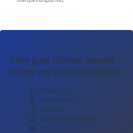
Überspannungsschutz
Viele gute Gründe, warum
du bei uns arbeiten solltest:
30 Tage Urlaub
Weihnachtsgeld
Urlaubsgeld
Betriebliche Altersvorsorge
Mitarbeiterevents