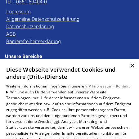
Tel.:
0551 69404-0
Impressum
Allgemeine Datenschutzerklärung
Datenschutzerklärung
AGB
Barrierefreiheitserklärung
Unsere Bereiche
×
Privatkunden
Diese Webseite verwendet Cookies und
Gewerbekunden
andere (Dritt-)Dienste
Karriere
Unternehmen
Weitere Informationen finden Sie in unseren: <
Impressum •
Kontakt
Wir und auch Dritte verwenden auf unserer Webseite
Kontakt
Technologien, mit Hilfe derer Informationen auf dem Endgerät
gespeichert werden bzw. auf solche Informationen auf dem Endgerät
zugegriffen werden, z.B. Cookies. Ihre personenbezogenen Daten
Um externe HTML-Inhalte anzuzeigen, benötigen wir
werden von uns und den eingebundenen Partnern gespeichert und
Ihre Einwilligung.
für verschiedene Zwecke, ggf. Analyse-, Marketing- und
Statistikzwecke verarbeitet, damit wir unseren Webseitenbesuchern
Weitere Informationen finden Sie in unserer
personalisierte Anzeigen oder Inhalte bereitstellen, Funktionen für
Datenschutzerklärung.