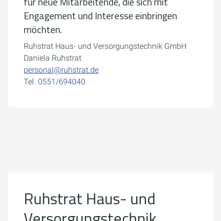
für neue Mitarbeitende, die sich mit
Engagement und Interesse einbringen
möchten.
Ruhstrat Haus- und Versorgungstechnik GmbH
Daniela Ruhstrat
personal@ruhstrat.de
Tel.
0551/694040
Um externe Karten-Inhalte anzuzeigen, benötigen wir
Ihre Einwilligung.
Weitere Informationen finden Sie in unserer
Datenschutzerklärung.
Ruhstrat Haus- und
Cookie-Einstellungen öffnen
Versorgungstechnik