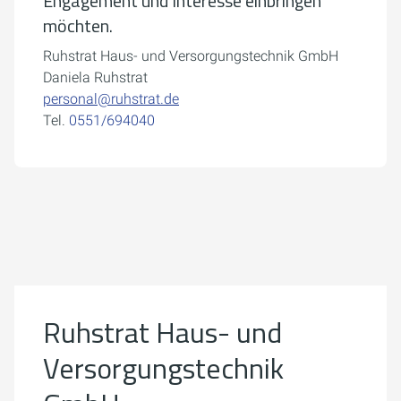
Engagement und Interesse einbringen
möchten.
Ruhstrat Haus- und Versorgungstechnik GmbH
Daniela Ruhstrat
personal@ruhstrat.de
Tel.
0551/694040
Um externe Karten-Inhalte anzuzeigen, benötigen wir
Ihre Einwilligung.
Weitere Informationen finden Sie in unserer
Datenschutzerklärung.
Ruhstrat Haus- und
Cookie-Einstellungen öffnen
Versorgungstechnik