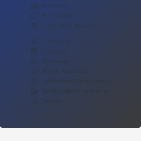
Bikeleasing
Firmenwagen
Hochwertiges Werkzeug
Diensthandy
Diensttablet
Betriebsarzt
Sicherer Arbeitsplatz
Hochmodernes Firmengebäude
Tarifgebundenes Unternehmen
Zeitkonto