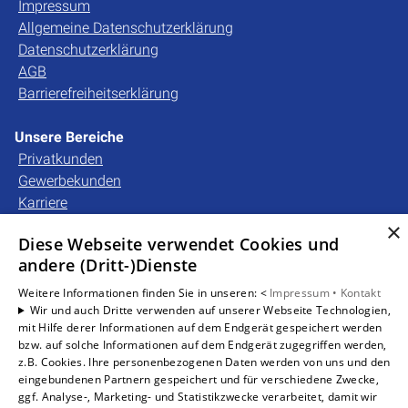
Impressum
Allgemeine Datenschutzerklärung
Datenschutzerklärung
AGB
Barrierefreiheitserklärung
Unsere Bereiche
Privatkunden
Gewerbekunden
Karriere
Unternehmen
×
Diese Webseite verwendet Cookies und
Kontakt
andere (Dritt-)Dienste
Weitere Informationen finden Sie in unseren: <
Impressum •
Kontakt
Um externe HTML-Inhalte anzuzeigen, benötigen wir
Wir und auch Dritte verwenden auf unserer Webseite Technologien,
Ihre Einwilligung.
mit Hilfe derer Informationen auf dem Endgerät gespeichert werden
bzw. auf solche Informationen auf dem Endgerät zugegriffen werden,
Weitere Informationen finden Sie in unserer
z.B. Cookies. Ihre personenbezogenen Daten werden von uns und den
Datenschutzerklärung.
eingebundenen Partnern gespeichert und für verschiedene Zwecke,
ggf. Analyse-, Marketing- und Statistikzwecke verarbeitet, damit wir