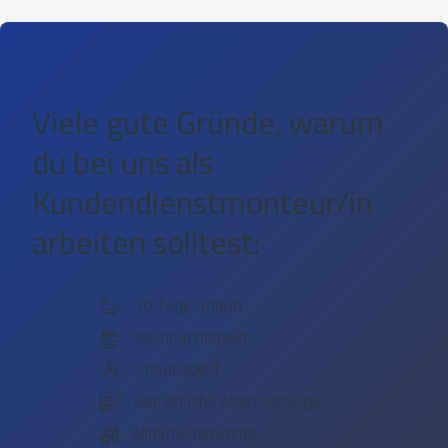
Viele gute Gründe, warum
du bei uns als
Kundendienstmonteur/in
arbeiten solltest:
30 Tage Urlaub
Weihnachtsgeld
Urlaubsgeld
Betriebliche Altersvorsorge
Mitarbeiterevents