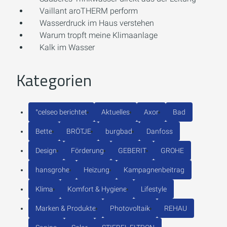
Vaillant aroTHERM perform
Wasserdruck im Haus verstehen
Warum tropft meine Klimaanlage
Kalk im Wasser
Kategorien
°celseo berichtet
Aktuelles
Axor
Bad
Bette
BRÖTJE
burgbad
Danfoss
Design
Förderung
GEBERIT
GROHE
hansgrohe
Heizung
Kampagnenbeitrag
Klima
Komfort & Hygiene
Lifestyle
Marken & Produkte
Photovoltaik
REHAU