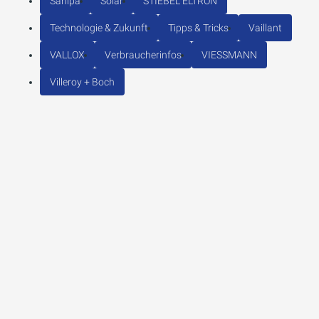
Sanipa
Solar
STIEBEL ELTRON
Technologie & Zukunft
Tipps & Tricks
Vaillant
VALLOX
Verbraucherinfos
VIESSMANN
Villeroy + Boch