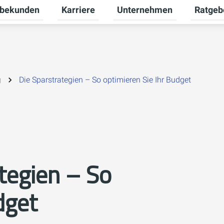
bekunden
Karriere
Unternehmen
Ratgeb
nü für Privatkunden umschalten
Untermenü für Gewerbekunden umschalte
Untermenü für Karriere umsc
Untermen
g
Die Sparstrategien – So optimieren Sie Ihr Budget
tegien – So
dget