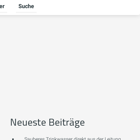
er
Suche
n
halten
ü für Unternehmen umschalten
Untermenü für Ratgeber umschalten
Neueste Beiträge
Sauberes Trinkwasser direkt aus der Leitung