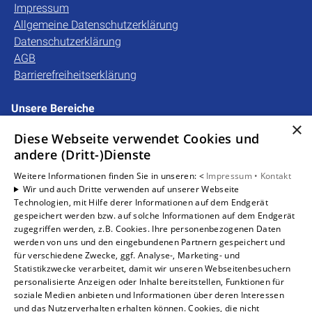
Impressum
Allgemeine Datenschutzerklärung
Datenschutzerklärung
AGB
Barrierefreiheitserklärung
Unsere Bereiche
×
Privatkunden
Diese Webseite verwendet Cookies und
Gewerbekunden
andere (Dritt-)Dienste
Karriere
Unternehmen
Weitere Informationen finden Sie in unseren: <
Impressum •
Kontakt
Wir und auch Dritte verwenden auf unserer Webseite
Kontakt
Technologien, mit Hilfe derer Informationen auf dem Endgerät
gespeichert werden bzw. auf solche Informationen auf dem Endgerät
zugegriffen werden, z.B. Cookies. Ihre personenbezogenen Daten
Um externe HTML-Inhalte anzuzeigen, benötigen wir
werden von uns und den eingebundenen Partnern gespeichert und
Ihre Einwilligung.
für verschiedene Zwecke, ggf. Analyse-, Marketing- und
Statistikzwecke verarbeitet, damit wir unseren Webseitenbesuchern
Weitere Informationen finden Sie in unserer
personalisierte Anzeigen oder Inhalte bereitstellen, Funktionen für
Datenschutzerklärung.
soziale Medien anbieten und Informationen über deren Interessen
und das Nutzerverhalten erhalten können. Cookies, die nicht