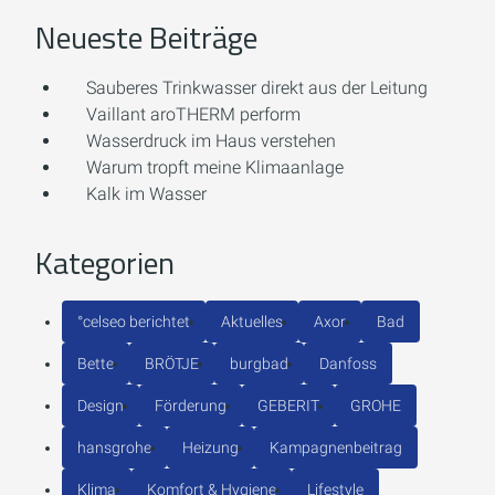
Neueste Beiträge
Sauberes Trinkwasser direkt aus der Leitung
Vaillant aroTHERM perform
Wasserdruck im Haus verstehen
Warum tropft meine Klimaanlage
Kalk im Wasser
Kategorien
°celseo berichtet
Aktuelles
Axor
Bad
Bette
BRÖTJE
burgbad
Danfoss
Design
Förderung
GEBERIT
GROHE
hansgrohe
Heizung
Kampagnenbeitrag
Klima
Komfort & Hygiene
Lifestyle