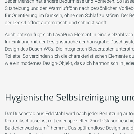
Jeder Mensch hat andere Bedürfnisse und Vorlieben. So lassen
Sitzheizung und den Warmluftföhn nach persönlichen Vorliebe
für Orientierung im Dunkeln, ohne den Schlaf zu stören. Der
der Deckel öffnet automatisch und schließt sanft.
Auch optisch fügt sich LavaPura Element in eine Vielzahl v
Im Einklang mit der Designsprache der hansgrohe Duschsys
Design des Dusch-WCs. Die integrierten Steuertasten unterstr
Toilette. So verbinden sich die charakteristischen Elemente d
wie ein modernes Design-Objekt, das sich harmonisch in jeden
Hygienische Selbstreinigung u
Der Duschstab aus Edelstahl wird nach jeder Benutzung autom
Keramikschüssel ist mit einer speziellen 2-in-1-Glasur beschic
**
Bakterienwachstum
hemmt. Das spülrandlose Design und die