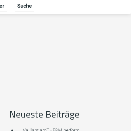
er
Suche
n
halten
ü für Unternehmen umschalten
Untermenü für Ratgeber umschalten
Neueste Beiträge
Vaillant aroTHERM perform