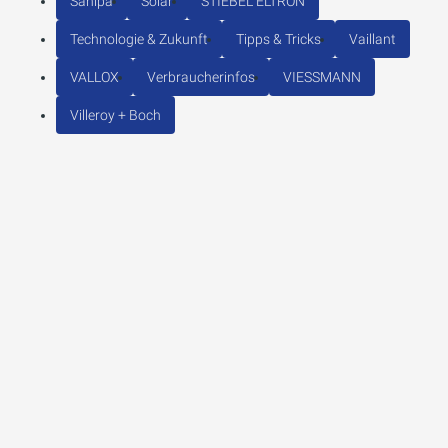
Sanipa
Solar
STIEBEL ELTRON
Technologie & Zukunft
Tipps & Tricks
Vaillant
VALLOX
Verbraucherinfos
VIESSMANN
Villeroy + Boch