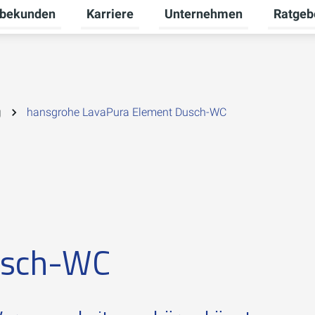
bekunden
Karriere
Unternehmen
Ratgeb
nü für Privatkunden umschalten
Untermenü für Gewerbekunden umschalte
Untermenü für Karriere umsc
Untermen
g
hansgrohe LavaPura Element Dusch-WC
usch-WC