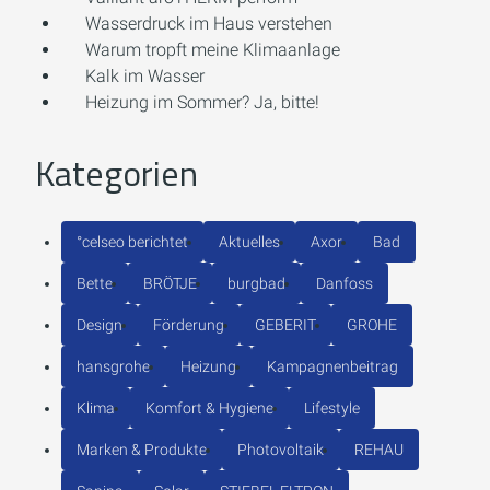
Wasserdruck im Haus verstehen
Warum tropft meine Klimaanlage
Kalk im Wasser
Heizung im Sommer? Ja, bitte!
Kategorien
°celseo berichtet
Aktuelles
Axor
Bad
Bette
BRÖTJE
burgbad
Danfoss
Design
Förderung
GEBERIT
GROHE
hansgrohe
Heizung
Kampagnenbeitrag
Klima
Komfort & Hygiene
Lifestyle
Marken & Produkte
Photovoltaik
REHAU