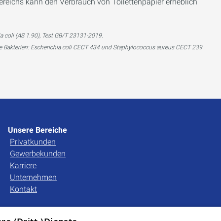
reichs kann den Verbrauch von Toilettenpapier erheblich
a coli (AS 1.90), Test GB/T 23131-2019.
nde Bakterien: Escherichia coli CECT 434 und Staphylococcus aureus CECT 239
Unsere Bereiche
Privatkunden
Gewerbekunden
Karriere
Unternehmen
Kontakt