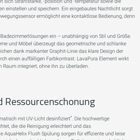
 sich Strahlstärke, -position und -temperatur sowie die
n einstellen und speichern. Ein eingebautes Nachtlicht sorgt
 Bewegungssensor ermöglicht eine kontaktlose Bedienung, denn
on Badezimmerlösungen ein – unabhängig von Stil und Größe.
teme und Möbel überzeugt das geometrische und schlanke
eichen dank markanter Graphit-Linie das klare Design der
urch einen auffälligen Farbkontrast. LavaPura Element wirkt
 Raum integriert, ohne ihn zu überladen.
nd Ressourcenschonung
*
atisch mit UV-Licht desinfiziert
. Die hochwertige
htet, die die Reinigung erleichtert und das
 AquaHelix Flush Spülung sorgen für effiziente und leise