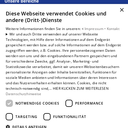
Unsere Bereiche
×
Privatkunden
Diese Webseite verwendet Cookies und
Gewerbekunden
andere (Dritt-)Dienste
Karriere
Unternehmen
Weitere Informationen finden Sie in unseren: <
Impressum •
Kontakt
Wir und auch Dritte verwenden auf unserer Webseite
Kontakt
Technologien, mit Hilfe derer Informationen auf dem Endgerät
gespeichert werden bzw. auf solche Informationen auf dem Endgerät
zugegriffen werden, z.B. Cookies. Ihre personenbezogenen Daten
Um externe HTML-Inhalte anzuzeigen, benötigen wir
werden von uns und den eingebundenen Partnern gespeichert und
Ihre Einwilligung.
für verschiedene Zwecke, ggf. Analyse-, Marketing- und
Statistikzwecke verarbeitet, damit wir unseren Webseitenbesuchern
Weitere Informationen finden Sie in unserer
personalisierte Anzeigen oder Inhalte bereitstellen, Funktionen für
Datenschutzerklärung.
soziale Medien anbieten und Informationen über deren Interessen
und das Nutzerverhalten erhalten können. Cookies, die nicht
technisch-notwendig sind,... HIER KLICKEN ZUM WEITERLESEN
Cookie-Einstellungen öffnen
Datenschutzhinweise
NOTWENDIGE COOKIES
PERFORMANCE
TARGETING
FUNKTIONALITÄT
DETAILS ANZEIGEN