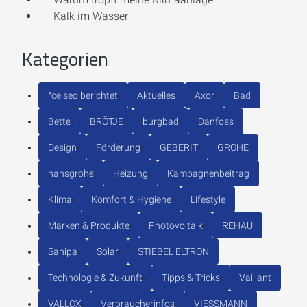
Kalk im Wasser
Kategorien
°celseo berichtet
Aktuelles
Axor
Bad
Bette
BRÖTJE
burgbad
Danfoss
Design
Förderung
GEBERIT
GROHE
hansgrohe
Heizung
Kampagnenbeitrag
Klima
Komfort & Hygiene
Lifestyle
Marken & Produkte
Photovoltaik
REHAU
Sanipa
Solar
STIEBEL ELTRON
Technologie & Zukunft
Tipps & Tricks
Vaillant
VALLOX
Verbraucherinfos
VIESSMANN