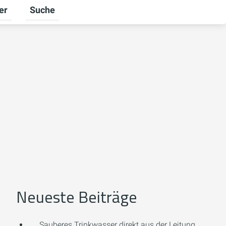
er
Suche
n
halten
ü für Unternehmen umschalten
Untermenü für Ratgeber umschalten
Neueste Beiträge
Sauberes Trinkwasser direkt aus der Leitung