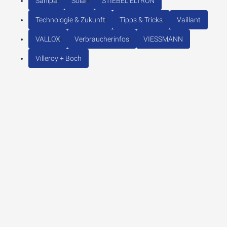
Sanipa
Solar
STIEBEL ELTRON
Technologie & Zukunft
Tipps & Tricks
Vaillant
VALLOX
Verbraucherinfos
VIESSMANN
Villeroy + Boch