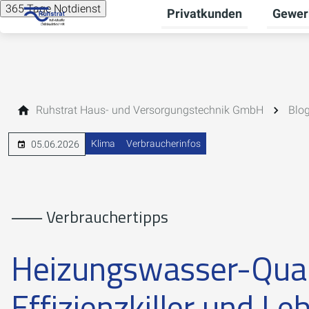
365 Tage Notdienst
Privatkunden
Gewer
Unterme
Ruhstrat Haus- und Versorgungstechnik GmbH
Blo
Klima
Verbraucherinfos
05.06.2026
⸺ Verbrauchertipps
Heizungswasser-Quali
Effizienzkiller und Le