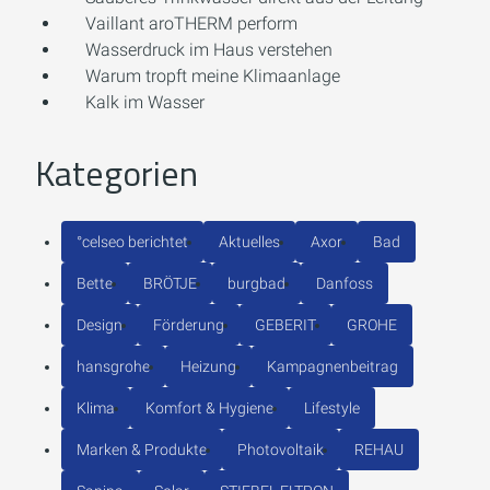
Vaillant aroTHERM perform
Wasserdruck im Haus verstehen
Warum tropft meine Klimaanlage
Kalk im Wasser
Kategorien
°celseo berichtet
Aktuelles
Axor
Bad
Bette
BRÖTJE
burgbad
Danfoss
Design
Förderung
GEBERIT
GROHE
hansgrohe
Heizung
Kampagnenbeitrag
Klima
Komfort & Hygiene
Lifestyle
Marken & Produkte
Photovoltaik
REHAU