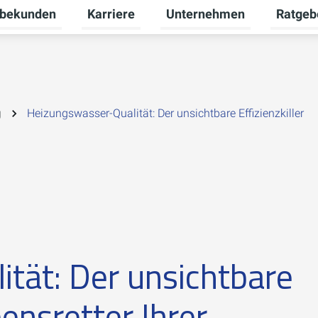
bekunden
Karriere
Unternehmen
Ratgeb
nü für Privatkunden umschalten
Untermenü für Gewerbekunden umschalte
Untermenü für Karriere umsc
Untermen
g
Heizungswasser-Qualität: Der unsichtbare Effizienzkiller
tät: Der unsichtbare
bensretter Ihrer